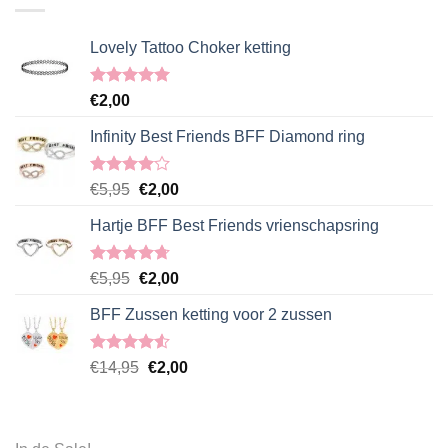
Lovely Tattoo Choker ketting
Gewaardeerd
€
2,00
5.00
uit 5
Infinity Best Friends BFF Diamond ring
Gewaardeerd
Oorspronkelijke
Huidige
€
5,95
€
2,00
4.00
uit
prijs
prijs
5
Hartje BFF Best Friends vrienschapsring
was:
is:
€5,95.
€2,00.
Gewaardeerd
Oorspronkelijke
Huidige
€
5,95
€
2,00
4.67
uit 5
prijs
prijs
BFF Zussen ketting voor 2 zussen
was:
is:
€5,95.
€2,00.
Gewaardeerd
Oorspronkelijke
Huidige
€
14,95
€
2,00
4.50
uit 5
prijs
prijs
was:
is:
€14,95.
€2,00.