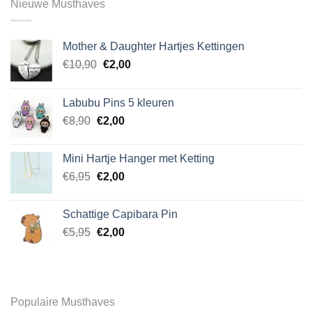
Nieuwe Musthaves
variaties.
Deze
optie
Mother & Daughter Hartjes Kettingen
kan
Oorspronkelijke
Huidige
€
10,90
€
2,00
gekozen
prijs
prijs
worden
was:
is:
op
Labubu Pins 5 kleuren
€10,90.
€2,00.
de
Oorspronkelijke
Huidige
€
8,90
€
2,00
productpagina
prijs
prijs
was:
is:
Mini Hartje Hanger met Ketting
€8,90.
€2,00.
Oorspronkelijke
Huidige
€
6,95
€
2,00
prijs
prijs
was:
is:
Schattige Capibara Pin
€6,95.
€2,00.
Oorspronkelijke
Huidige
€
5,95
€
2,00
prijs
prijs
was:
is:
€5,95.
€2,00.
Populaire Musthaves