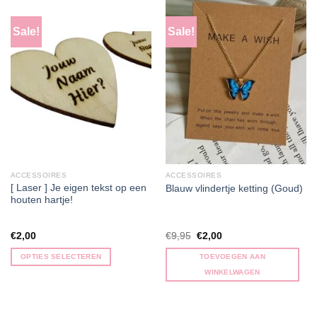
heeft
meerdere
Sale!
Sale!
variaties.
Deze
optie
kan
gekozen
worden
op
de
productpagina
ACCESSOIRES
ACCESSOIRES
[ Laser ] Je eigen tekst op een
Blauw vlindertje ketting (Goud)
houten hartje!
Oorspronkelijke
Huidige
€
2,00
€
9,95
€
2,00
prijs
prijs
was:
is:
OPTIES SELECTEREN
TOEVOEGEN AAN
€9,95.
€2,00.
Dit
WINKELWAGEN
product
heeft