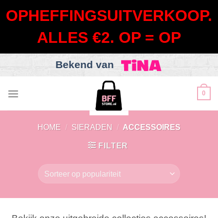
OPHEFFINGSUITVERKOOP.
ALLES €2. OP = OP
Bekend van
Skip
0
to
content
HOME
/
SIERADEN
/
ACCESSOIRES
FILTER