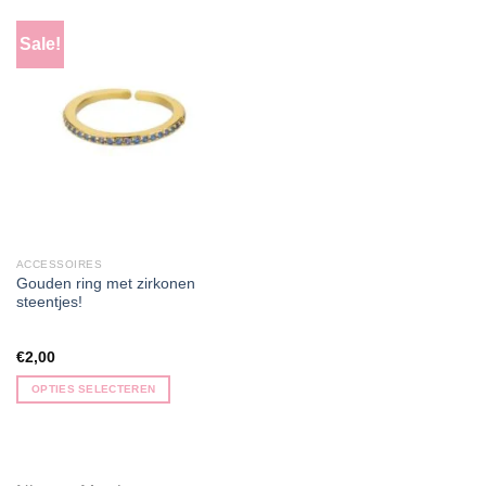
meerdere
variaties.
Sale!
Deze
optie
kan
gekozen
worden
op
de
productpagina
ACCESSOIRES
Gouden ring met zirkonen
steentjes!
€
2,00
OPTIES SELECTEREN
Dit
product
heeft
meerdere