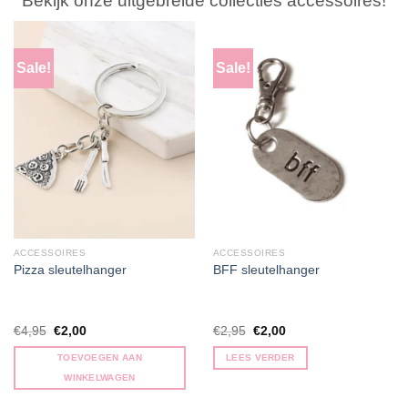
Bekijk onze uitgebreide collecties accessoires!
Sale!
Sale!
ACCESSOIRES
ACCESSOIRES
Pizza sleutelhanger
BFF sleutelhanger
Oorspronkelijke
Huidige
Oorspronkelijke
Huidige
€
4,95
€
2,00
€
2,95
€
2,00
prijs
prijs
prijs
prijs
was:
is:
was:
is:
TOEVOEGEN AAN
LEES VERDER
€4,95.
€2,00.
€2,95.
€2,00.
WINKELWAGEN