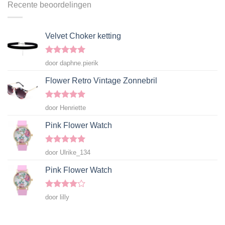
Recente beoordelingen
Velvet Choker ketting
Gewaardeerd
door daphne.pierik
5
uit 5
Flower Retro Vintage Zonnebril
Gewaardeerd
door Henriette
5
uit 5
Pink Flower Watch
Gewaardeerd
door Ulrike_134
5
uit 5
Pink Flower Watch
Gewaardeerd
door lilly
4
uit 5