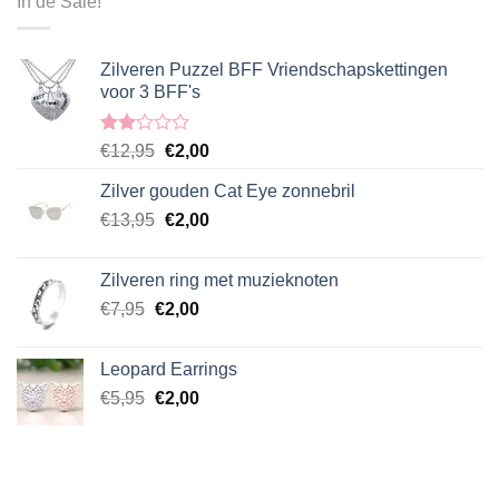
In de Sale!
Zilveren Puzzel BFF Vriendschapskettingen
voor 3 BFF's
Gewaardeerd
Oorspronkelijke
Huidige
€
12,95
€
2,00
2.00
prijs
prijs
uit 5
Zilver gouden Cat Eye zonnebril
was:
is:
Oorspronkelijke
Huidige
€
13,95
€12,95.
€
2,00
€2,00.
prijs
prijs
was:
is:
Zilveren ring met muzieknoten
€13,95.
€2,00.
Oorspronkelijke
Huidige
€
7,95
€
2,00
prijs
prijs
was:
is:
Leopard Earrings
€7,95.
€2,00.
Oorspronkelijke
Huidige
€
5,95
€
2,00
prijs
prijs
was:
is:
€5,95.
€2,00.