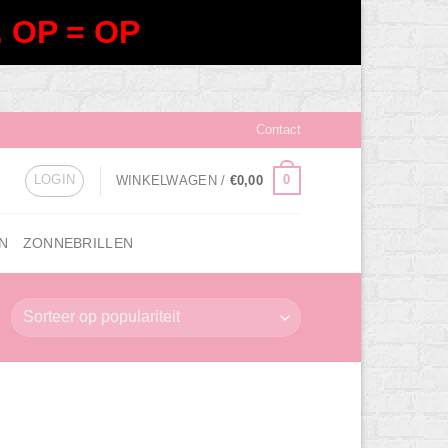
 OP = OP
Contact
LOGIN
0
WINKELWAGEN /
€
0,00
N
ZONNEBRILLEN