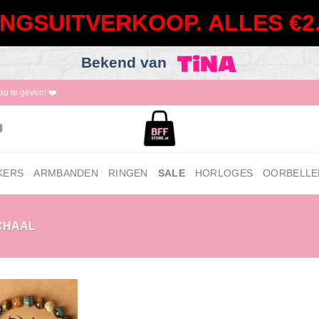
NGSUITVERKOOP. ALLES €2.
Bekend van
au te geven! ❤️
KERS
ARMBANDEN
RINGEN
SALE
HORLOGES
OORBELLE
CHAAL
!