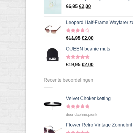
€7,95.
€2,00.
Oorspronkelijke
Huidige
€
6,95
€
2,00
prijs
prijs
was:
is:
Leopard Half-Frame Wayfarer z
€6,95.
€2,00.
Gewaardeerd
Oorspronkelijke
Huidige
€
11,95
€
2,00
4.00
uit
prijs
prijs
5
QUEEN beanie muts
was:
is:
€11,95.
€2,00.
Gewaardeerd
Oorspronkelijke
Huidige
€
19,95
€
2,00
5.00
uit 5
prijs
prijs
was:
is:
Recente beoordelingen
€19,95.
€2,00.
Velvet Choker ketting
Gewaardeerd
door daphne.pierik
5
uit 5
Flower Retro Vintage Zonnebril