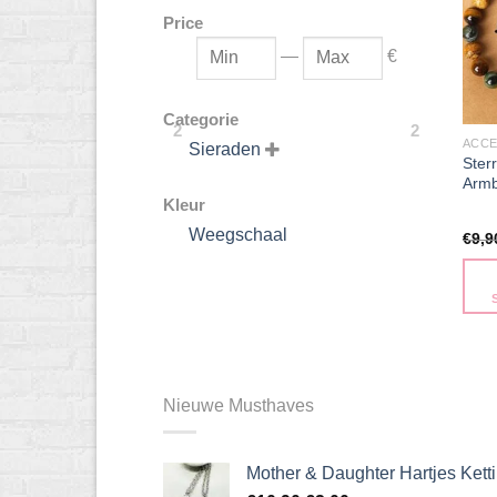
Price
—
€
Categorie
2
2
ACCE
Sieraden

Ster
Arm
Kleur
Weegschaal
€
9,9
Dit
prod
heeft
meer
Nieuwe Musthaves
varia
Dez
Mother & Daughter Hartjes Kett
optie