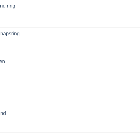
nd ring
chapsring
sen
and