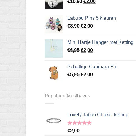
Oorspronkelijke
Huidige
€
10,90
€
2,00
kan
prijs
prijs
geko
was:
is:
word
Labubu Pins 5 kleuren
€10,90.
€2,00.
op
Oorspronkelijke
Huidige
€
8,90
€
2,00
de
prijs
prijs
prod
was:
is:
Mini Hartje Hanger met Ketting
€8,90.
€2,00.
Oorspronkelijke
Huidige
€
6,95
€
2,00
prijs
prijs
was:
is:
Schattige Capibara Pin
€6,95.
€2,00.
Oorspronkelijke
Huidige
€
5,95
€
2,00
prijs
prijs
was:
is:
€5,95.
€2,00.
Populaire Musthaves
Lovely Tattoo Choker ketting
Gewaardeerd
€
2,00
5.00
uit 5