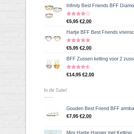
Infinity Best Friends BFF Diamo
Gewaardeerd
Oorspronkelijke
Huidige
€
5,95
€
2,00
4.00
uit
prijs
prijs
5
Hartje BFF Best Friends vriens
was:
is:
€5,95.
€2,00.
Gewaardeerd
Oorspronkelijke
Huidige
€
5,95
€
2,00
4.67
uit 5
prijs
prijs
BFF Zussen ketting voor 2 zus
was:
is:
€5,95.
€2,00.
Gewaardeerd
Oorspronkelijke
Huidige
€
14,95
€
2,00
4.50
uit 5
prijs
prijs
was:
is:
In de Sale!
€14,95.
€2,00.
Gouden Best Friend BFF armb
Oorspronkelijke
Huidige
€
7,95
€
2,00
prijs
prijs
was:
is:
Mini Hartje Hanger met Ketting