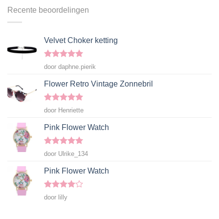
€6,95.
€2,00.
Recente beoordelingen
Velvet Choker ketting
Gewaardeerd
door daphne.pierik
5
uit 5
Flower Retro Vintage Zonnebril
Gewaardeerd
door Henriette
5
uit 5
Pink Flower Watch
Gewaardeerd
door Ulrike_134
5
uit 5
Pink Flower Watch
Gewaardeerd
door lilly
4
uit 5