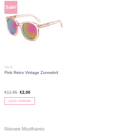
Sale!
SALE
Pink Retro Vintage Zonnebril
Oorspronkelijke
Huidige
€
12,95
€
2,00
prijs
prijs
was:
is:
LEES VERDER
€12,95.
€2,00.
Nieuwe Musthaves