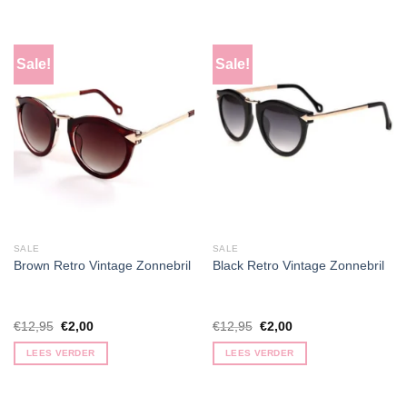
Sale!
Sale!
SALE
SALE
Brown Retro Vintage Zonnebril
Black Retro Vintage Zonnebril
Oorspronkelijke
Huidige
Oorspronkelijke
Huidige
€
12,95
€
2,00
€
12,95
€
2,00
prijs
prijs
prijs
prijs
was:
is:
was:
is:
LEES VERDER
LEES VERDER
€12,95.
€2,00.
€12,95.
€2,00.