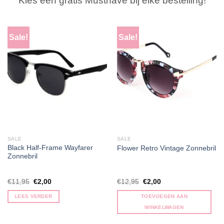
Kies een gratis Musthave bij élke bestelling!
Sale!
Sale!
SALE
SALE
Black Half-Frame Wayfarer
Flower Retro Vintage Zonnebril
Zonnebril
Oorspronkelijke
Huidige
Oorspronkelijke
Huidige
€
11,95
€
2,00
€
12,95
€
2,00
prijs
prijs
prijs
prijs
was:
is:
was:
is:
LEES VERDER
TOEVOEGEN AAN
€11,95.
€2,00.
€12,95.
€2,00.
WINKELWAGEN