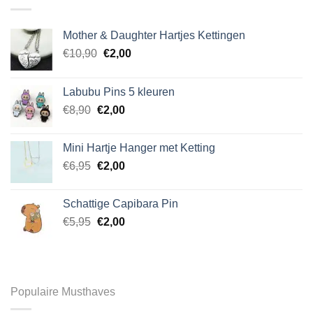
Mother & Daughter Hartjes Kettingen
Oorspronkelijke
Huidige
€
10,90
€
2,00
prijs
prijs
was:
is:
Labubu Pins 5 kleuren
€10,90.
€2,00.
Oorspronkelijke
Huidige
€
8,90
€
2,00
prijs
prijs
was:
is:
Mini Hartje Hanger met Ketting
€8,90.
€2,00.
Oorspronkelijke
Huidige
€
6,95
€
2,00
prijs
prijs
was:
is:
Schattige Capibara Pin
€6,95.
€2,00.
Oorspronkelijke
Huidige
€
5,95
€
2,00
prijs
prijs
was:
is:
€5,95.
€2,00.
Populaire Musthaves