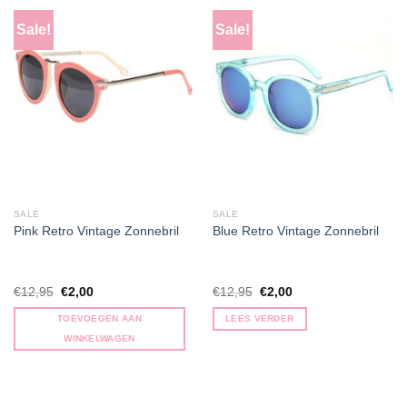
Sale!
Sale!
SALE
SALE
Pink Retro Vintage Zonnebril
Blue Retro Vintage Zonnebril
Oorspronkelijke
Huidige
Oorspronkelijke
Huidige
€
12,95
€
2,00
€
12,95
€
2,00
prijs
prijs
prijs
prijs
was:
is:
was:
is:
TOEVOEGEN AAN
LEES VERDER
€12,95.
€2,00.
€12,95.
€2,00.
WINKELWAGEN