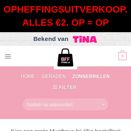
OPHEFFINGSUITVERKOOP.
ALLES €2. OP = OP
Bekend van
Skip
0
to
content
HOME
/
SIERADEN
/
ZONNEBRILLEN
FILTER