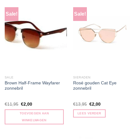
Sale!
Sale!
SALE
SIERADEN
Brown Half-Frame Wayfarer
Rosé gouden Cat Eye
zonnebril
zonnebril
Oorspronkelijke
Huidige
Oorspronkelijke
Huidige
€
11,95
€
2,00
€
13,95
€
2,00
prijs
prijs
prijs
prijs
was:
is:
was:
is:
TOEVOEGEN AAN
LEES VERDER
€11,95.
€2,00.
€13,95.
€2,00.
WINKELWAGEN