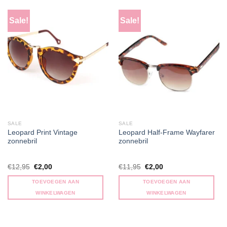
Sale!
Sale!
SALE
SALE
Leopard Print Vintage
Leopard Half-Frame Wayfarer
zonnebril
zonnebril
Oorspronkelijke
Huidige
Oorspronkelijke
Huidige
€
12,95
€
2,00
€
11,95
€
2,00
prijs
prijs
prijs
prijs
was:
is:
was:
is:
TOEVOEGEN AAN
TOEVOEGEN AAN
€12,95.
€2,00.
€11,95.
€2,00.
WINKELWAGEN
WINKELWAGEN