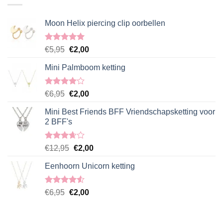
Moon Helix piercing clip oorbellen
Gewaardeerd
Oorspronkelijke
Huidige
€
5,95
€
2,00
5.00
uit 5
prijs
prijs
Mini Palmboom ketting
was:
is:
€5,95.
€2,00.
Gewaardeerd
Oorspronkelijke
Huidige
€
6,95
€
2,00
4.00
uit
prijs
prijs
5
Mini Best Friends BFF Vriendschapsketting voor
was:
is:
2 BFF's
€6,95.
€2,00.
Gewaardeerd
Oorspronkelijke
Huidige
€
12,95
€
2,00
3.67
uit
prijs
prijs
5
Eenhoorn Unicorn ketting
was:
is:
€12,95.
€2,00.
Gewaardeerd
Oorspronkelijke
Huidige
€
6,95
€
2,00
4.50
uit 5
prijs
prijs
was:
is: