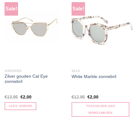
Sale!
Sale!
SIERADEN
SALE
Zilver gouden Cat Eye
White Marble zonnebril
zonnebril
Oorspronkelijke
Huidige
Oorspronkelijke
Huidige
€
13,95
€
2,00
€
12,95
€
2,00
prijs
prijs
prijs
prijs
was:
is:
was:
is:
LEES VERDER
TOEVOEGEN AAN
€13,95.
€2,00.
€12,95.
€2,00.
WINKELWAGEN