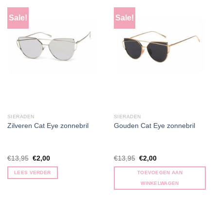
Sale!
Sale!
SIERADEN
SIERADEN
Zilveren Cat Eye zonnebril
Gouden Cat Eye zonnebril
Oorspronkelijke
Huidige
Oorspronkelijke
Huidige
€
13,95
€
2,00
€
13,95
€
2,00
prijs
prijs
prijs
prijs
was:
is:
was:
is:
LEES VERDER
TOEVOEGEN AAN
€13,95.
€2,00.
€13,95.
€2,00.
WINKELWAGEN