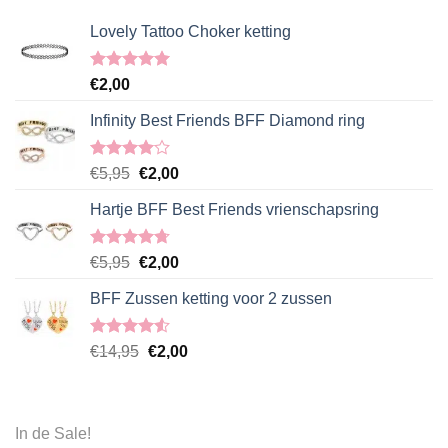
Lovely Tattoo Choker ketting
Gewaardeerd
€
2,00
5.00
uit 5
Infinity Best Friends BFF Diamond ring
Gewaardeerd
Oorspronkelijke
Huidige
€
5,95
€
2,00
4.00
uit
prijs
prijs
5
Hartje BFF Best Friends vrienschapsring
was:
is:
€5,95.
€2,00.
Gewaardeerd
Oorspronkelijke
Huidige
€
5,95
€
2,00
4.67
uit 5
prijs
prijs
BFF Zussen ketting voor 2 zussen
was:
is:
€5,95.
€2,00.
Gewaardeerd
Oorspronkelijke
Huidige
€
14,95
€
2,00
4.50
uit 5
prijs
prijs
was:
is:
€14,95.
€2,00.
In de Sale!