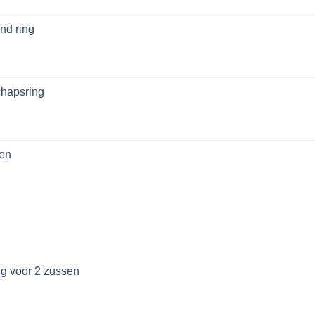
nd ring
chapsring
sen
g voor 2 zussen