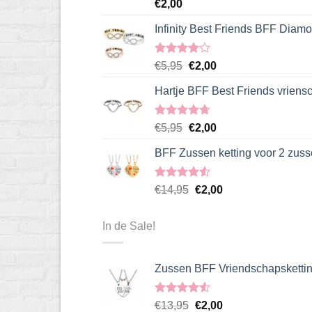
Gewaardeerd
€
2,00
5.00
uit 5
Infinity Best Friends BFF Diamo
Gewaardeerd
Oorspronkelijke
Huidige
€
5,95
€
2,00
4.00
uit
prijs
prijs
5
Hartje BFF Best Friends vriens
was:
is:
€5,95.
€2,00.
Gewaardeerd
Oorspronkelijke
Huidige
€
5,95
€
2,00
4.67
uit 5
prijs
prijs
BFF Zussen ketting voor 2 zus
was:
is:
€5,95.
€2,00.
Gewaardeerd
Oorspronkelijke
Huidige
€
14,95
€
2,00
4.50
uit 5
prijs
prijs
was:
is:
In de Sale!
€14,95.
€2,00.
Zussen BFF Vriendschapskettin
Gewaardeerd
Oorspronkelijke
Huidige
€
13,95
€
2,00