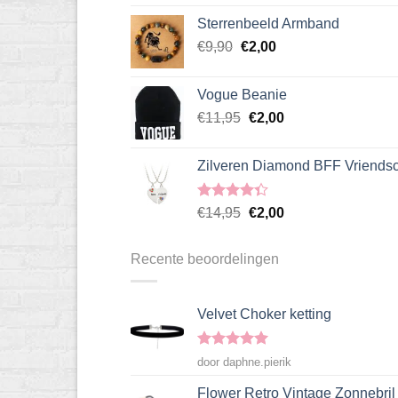
4.50
uit 5
prijs
prijs
Sterrenbeeld Armband
was:
is:
Oorspronkelijke
Huidige
€
9,90
€
€13,95.
2,00
€2,00.
prijs
prijs
was:
is:
Vogue Beanie
€9,90.
€2,00.
Oorspronkelijke
Huidige
€
11,95
€
2,00
prijs
prijs
was:
is:
Zilveren Diamond BFF Vriendsc
€11,95.
€2,00.
Gewaardeerd
Oorspronkelijke
Huidige
€
14,95
€
2,00
4.33
uit 5
prijs
prijs
was:
is:
Recente beoordelingen
€14,95.
€2,00.
Velvet Choker ketting
Gewaardeerd
door daphne.pierik
5
uit 5
Flower Retro Vintage Zonnebril