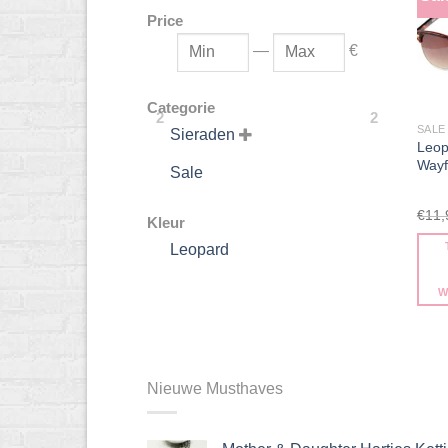
Price
—
€
Categorie
2
2
SALE
Sieraden

Leop
Wayf
Sale
€
11,
Kleur
Leopard
W
Nieuwe Musthaves