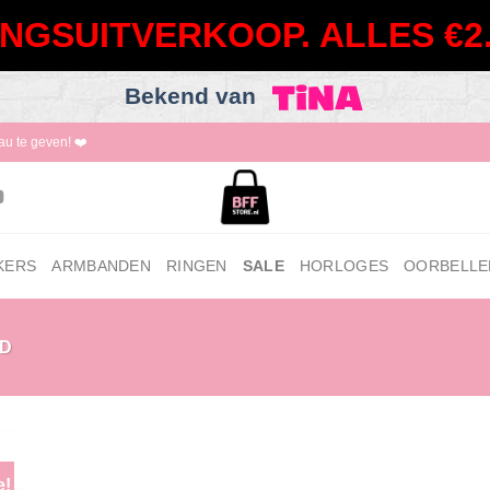
NGSUITVERKOOP. ALLES €2.
Bekend van
au te geven! ❤️
KERS
ARMBANDEN
RINGEN
SALE
HORLOGES
OORBELLE
D
e!