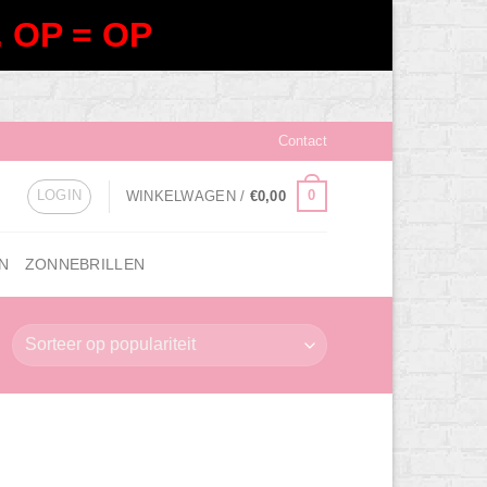
 OP = OP
Contact
LOGIN
0
WINKELWAGEN /
€
0,00
N
ZONNEBRILLEN