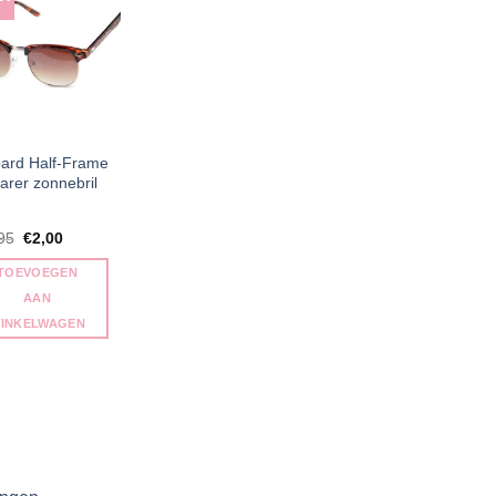
ard Half-Frame
arer zonnebril
Oorspronkelijke
Huidige
95
€
2,00
prijs
prijs
was:
is:
TOEVOEGEN
€11,95.
€2,00.
AAN
INKELWAGEN