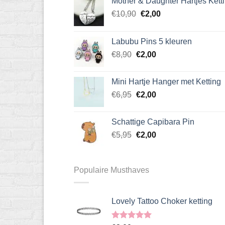
Mother & Daughter Hartjes Kett
Oorspronkelijke
Huidige
€
10,90
€
2,00
prijs
prijs
was:
is:
Labubu Pins 5 kleuren
€10,90.
€2,00.
Oorspronkelijke
Huidige
€
8,90
€
2,00
prijs
prijs
was:
is:
Mini Hartje Hanger met Ketting
€8,90.
€2,00.
Oorspronkelijke
Huidige
€
6,95
€
2,00
prijs
prijs
was:
is:
Schattige Capibara Pin
€6,95.
€2,00.
Oorspronkelijke
Huidige
€
5,95
€
2,00
prijs
prijs
was:
is:
€5,95.
€2,00.
Populaire Musthaves
Lovely Tattoo Choker ketting