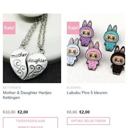
Sale!
Sale!
KETTINGEN
KLEDING
Mother & Daughter Hartjes
Labubu Pins 5 kleuren
Kettingen
€
10,90
€
2,00
€
8,90
€
2,00
TOEVOEGEN AAN
OPTIES SELECTEREN
WINKELWAGEN