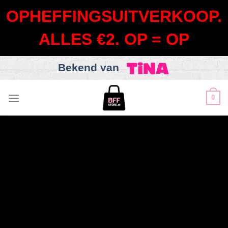
OPHEFFINGSUITVERKOOP.
ALLES €2. OP = OP
Bekend van
0