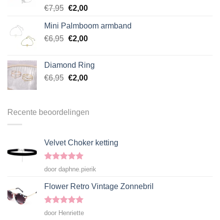
Gewaardeerd
€
7,95
€
2,00
4.50
uit 5
Mini Palmboom armband
€
6,95
€
2,00
Diamond Ring
€
6,95
€
2,00
Recente beoordelingen
Velvet Choker ketting
Gewaardeerd
door daphne.pierik
5
uit 5
Flower Retro Vintage Zonnebril
Gewaardeerd
door Henriette
5
uit 5