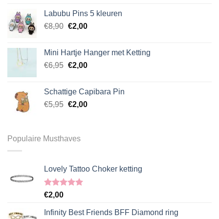
Labubu Pins 5 kleuren
€
8,90
€
2,00
Mini Hartje Hanger met Ketting
€
6,95
€
2,00
Schattige Capibara Pin
€
5,95
€
2,00
Populaire Musthaves
Lovely Tattoo Choker ketting
Gewaardeerd
€
2,00
5.00
uit 5
Infinity Best Friends BFF Diamond ring