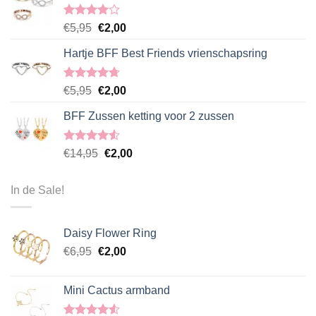
Gewaardeerd
€
5,95
€
2,00
4.00
uit
5
Hartje BFF Best Friends vrienschapsring
Gewaardeerd
€
5,95
€
2,00
4.67
uit 5
BFF Zussen ketting voor 2 zussen
Gewaardeerd
€
14,95
€
2,00
4.50
uit 5
In de Sale!
Daisy Flower Ring
€
6,95
€
2,00
Mini Cactus armband