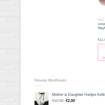
kan
geko
word
op
SALE
de
Leop
Wayf
prod
€
11,
W
Nieuwe Musthaves
Mother & Daughter Hartjes Kett
Oorspronkelijke
Huidige
€
10,90
€
2,00