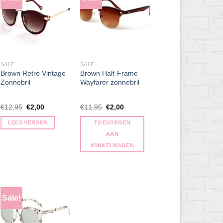
SALE
SALE
Brown Retro Vintage
Brown Half-Frame
Zonnebril
Wayfarer zonnebril
Oorspronkelijke
Huidige
Oorspronkelijke
Huidige
€
12,95
€
2,00
€
11,95
€
2,00
prijs
prijs
prijs
prijs
was:
is:
was:
is:
LEES VERDER
TOEVOEGEN
€12,95.
€2,00.
€11,95.
€2,00.
AAN
WINKELWAGEN
Sale!