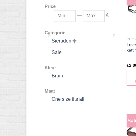
Price
—
€
Categorie
2
2
CHO
Sieraden

Love
ketti
Sale
€
2,0
Kleur
Bruin
Dit
Maat
prod
One size fits all
heeft
meer
varia
Sal
Dez
optie