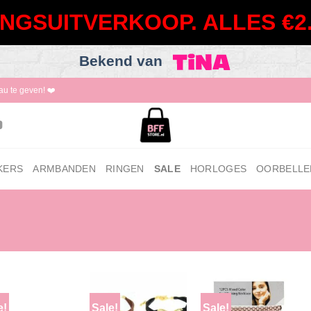
NGSUITVERKOOP. ALLES €2.
Bekend van
au te geven! ❤️
KERS
ARMBANDEN
RINGEN
SALE
HORLOGES
OORBELLE
e!
Sale!
Sale!