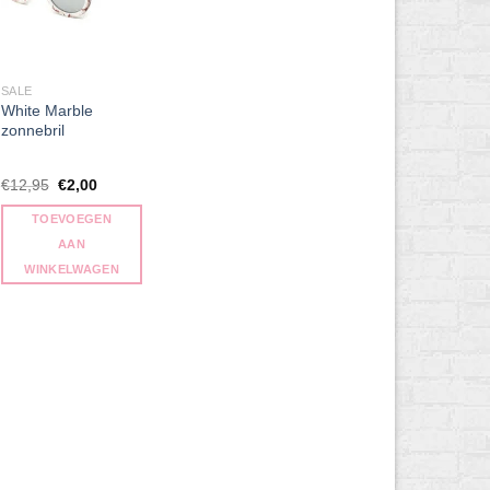
SALE
White Marble
zonnebril
Oorspronkelijke
Huidige
€
12,95
€
2,00
prijs
prijs
was:
is:
TOEVOEGEN
€12,95.
€2,00.
AAN
WINKELWAGEN