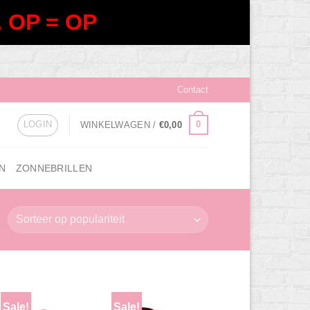
 OP = OP
Contact
LOGIN
0
WINKELWAGEN /
€
0,00
N
ZONNEBRILLEN
Sale!
Sale!