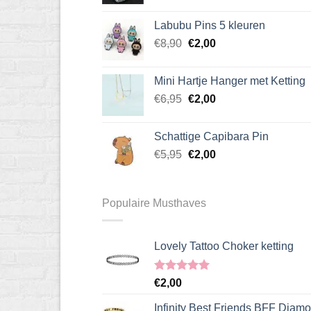
prijs
prijs
was:
is:
Labubu Pins 5 kleuren
€10,90.
€2,00.
Oorspronkelijke
Huidige
€
8,90
€
2,00
prijs
prijs
was:
is:
Mini Hartje Hanger met Ketting
€8,90.
€2,00.
Oorspronkelijke
Huidige
€
6,95
€
2,00
prijs
prijs
was:
is:
Schattige Capibara Pin
€6,95.
€2,00.
Oorspronkelijke
Huidige
€
5,95
€
2,00
prijs
prijs
was:
is:
€5,95.
€2,00.
Populaire Musthaves
Lovely Tattoo Choker ketting
Gewaardeerd
€
2,00
5.00
uit 5
Infinity Best Friends BFF Diamo