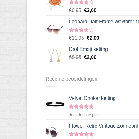
€5,95.
€2,00.
Gewaardeerd
Oorspronkelijke
Huidige
€
6,95
€
2,00
4.00
uit
prijs
prijs
5
Leopard Half-Frame Wayfarer z
was:
is:
€6,95.
€2,00.
Gewaardeerd
Oorspronkelijke
Huidige
€
11,95
€
2,00
4.00
uit
prijs
prijs
5
Drol Emoji ketting
was:
is:
Oorspronkelijke
Huidige
€
8,95
€
€11,95.
2,00
€2,00.
prijs
prijs
was:
is:
€8,95.
€2,00.
Recente beoordelingen
Velvet Choker ketting
Gewaardeerd
door daphne.pierik
5
uit 5
Flower Retro Vintage Zonnebril