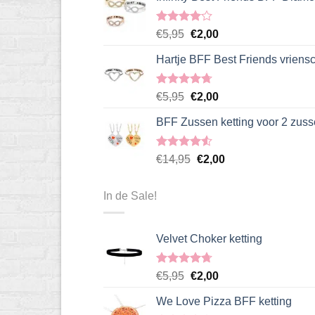
Gewaardeerd
Oorspronkelijke
Huidige
€
5,95
€
2,00
4.00
uit
prijs
prijs
5
Hartje BFF Best Friends vriens
was:
is:
€5,95.
€2,00.
Gewaardeerd
Oorspronkelijke
Huidige
€
5,95
€
2,00
4.67
uit 5
prijs
prijs
BFF Zussen ketting voor 2 zus
was:
is:
€5,95.
€2,00.
Gewaardeerd
Oorspronkelijke
Huidige
€
14,95
€
2,00
4.50
uit 5
prijs
prijs
was:
is:
In de Sale!
€14,95.
€2,00.
Velvet Choker ketting
Gewaardeerd
Oorspronkelijke
Huidige
€
5,95
€
2,00
4.67
uit 5
prijs
prijs
We Love Pizza BFF ketting
was:
is: