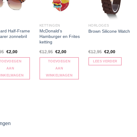
kan
zen
gekozen
en
worden
op
KETTINGEN
HORLOGES
de
ard Half-Frame
McDonald’s
Brown Silicone Watch
arer zonnebril
Hamburger en Frites
uctpagina
productpagina
ketting
Oorspronkelijke
Huidige
Oorspronkelijke
Huidige
Oorspronkelijke
Huidige
95
€
2,00
€
12,95
€
2,00
€
12,95
€
2,00
prijs
prijs
prijs
prijs
prijs
prijs
was:
is:
was:
is:
was:
is:
TOEVOEGEN
TOEVOEGEN
LEES VERDER
€11,95.
€2,00.
€12,95.
€2,00.
€12,95.
€2,00.
AAN
AAN
INKELWAGEN
WINKELWAGEN
ingen