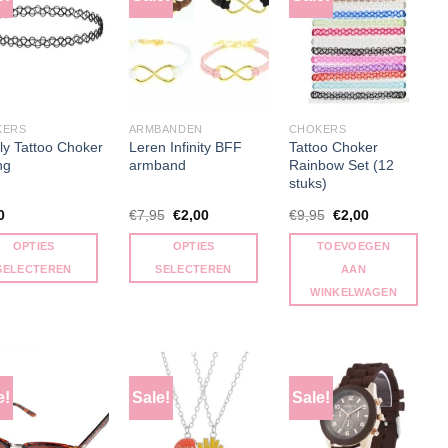
KERS
ARMBANDEN
CHOKERS
ly Tattoo Choker
Leren Infinity BFF
Tattoo Choker
ng
armband
Rainbow Set (12
stuks)
Oorspronkelijke
Huidige
Oorspronkelijke
Huidige
0
€
7,95
€
2,00
€
9,95
€
2,00
prijs
prijs
prijs
prijs
was:
is:
was:
is:
OPTIES
OPTIES
TOEVOEGEN
€7,95.
€2,00.
€9,95.
€2,00.
SELECTEREN
SELECTEREN
AAN
Dit
WINKELWAGEN
uct
product
heeft
dere
meerdere
ties.
variaties.
e!
Sale!
Sale!
e
Deze
optie