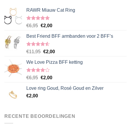
RAWR Miauw Cat Ring
Gewaardeerd
Oorspronkelijke
Huidige
€
6,95
€
2,00
5.00
uit 5
prijs
prijs
Best Friend BFF armbanden voor 2 BFF’s
was:
is:
€6,95.
€2,00.
Gewaardeerd
Oorspronkelijke
Huidige
€
11,95
€
2,00
4.50
uit 5
prijs
prijs
We Love Pizza BFF ketting
was:
is:
€11,95.
€2,00.
Gewaardeerd
Oorspronkelijke
Huidige
€
6,95
€
2,00
4.00
uit
prijs
prijs
5
Love ring Goud, Rosé Goud en Zilver
was:
is:
€
2,00
€6,95.
€2,00.
RECENTE BEOORDELINGEN