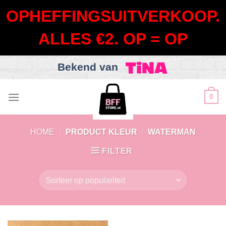
OPHEFFINGSUITVERKOOP.
ALLES €2. OP = OP
Bekend van
Skip
0
to
content
HOME
/
PRODUCT KLEUR
/
WATERMAN
FILTER