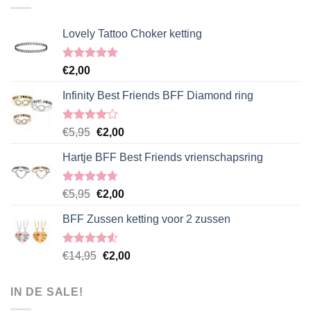
Lovely Tattoo Choker ketting
Gewaardeerd
€
2,00
5.00
uit 5
Infinity Best Friends BFF Diamond ring
Gewaardeerd
Oorspronkelijke
Huidige
€
5,95
€
2,00
4.00
uit
prijs
prijs
5
Hartje BFF Best Friends vrienschapsring
was:
is:
€5,95.
€2,00.
Gewaardeerd
Oorspronkelijke
Huidige
€
5,95
€
2,00
4.67
uit 5
prijs
prijs
BFF Zussen ketting voor 2 zussen
was:
is:
€5,95.
€2,00.
Gewaardeerd
Oorspronkelijke
Huidige
€
14,95
€
2,00
4.50
uit 5
prijs
prijs
was:
is:
IN DE SALE!
€14,95.
€2,00.