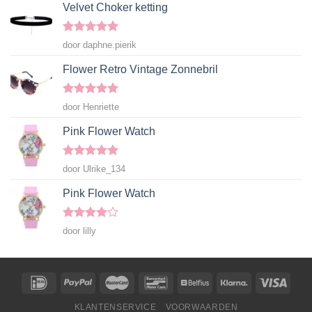
Velvet Choker ketting
Gewaardeerd
door daphne.pierik
5
uit 5
Flower Retro Vintage Zonnebril
Gewaardeerd
door Henriette
5
uit 5
Pink Flower Watch
Gewaardeerd
door Ulrike_134
5
uit 5
Pink Flower Watch
Gewaardeerd
door lilly
4
uit 5
KLANTENSERVICE
VOORWAARDEN