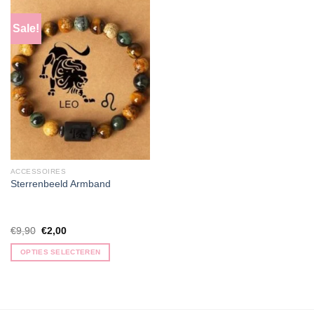
Sale!
ACCESSOIRES
Sterrenbeeld Armband
Oorspronkelijke
Huidige
€
9,90
€
2,00
prijs
prijs
was:
is:
OPTIES SELECTEREN
€9,90.
€2,00.
Dit
product
heeft
meerdere