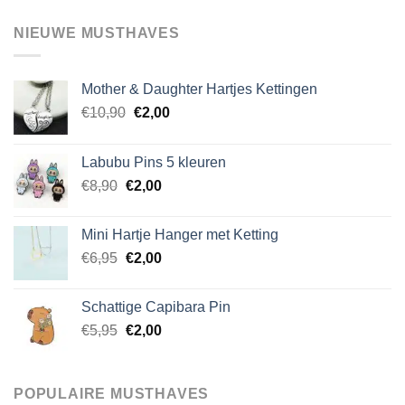
variaties.
NIEUWE MUSTHAVES
Deze
optie
kan
Mother & Daughter Hartjes Kettingen
gekozen
Oorspronkelijke
Huidige
worden
€
10,90
€
2,00
prijs
prijs
op
was:
is:
de
Labubu Pins 5 kleuren
€10,90.
€2,00.
productpagina
Oorspronkelijke
Huidige
€
8,90
€
2,00
prijs
prijs
was:
is:
Mini Hartje Hanger met Ketting
€8,90.
€2,00.
Oorspronkelijke
Huidige
€
6,95
€
2,00
prijs
prijs
was:
is:
Schattige Capibara Pin
€6,95.
€2,00.
Oorspronkelijke
Huidige
€
5,95
€
2,00
prijs
prijs
was:
is:
€5,95.
€2,00.
POPULAIRE MUSTHAVES