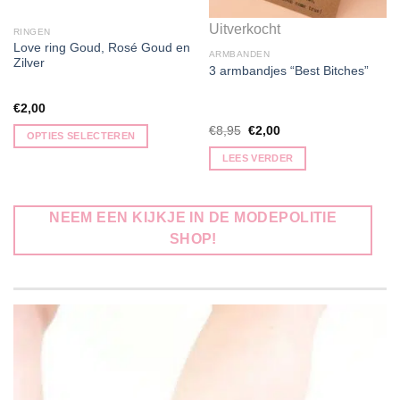
Uitverkocht
RINGEN
Love ring Goud, Rosé Goud en
ARMBANDEN
Zilver
3 armbandjes “Best Bitches”
€
2,00
Oorspronkelijke
Huidige
€
8,95
€
2,00
OPTIES SELECTEREN
prijs
prijs
was:
is:
Dit
LEES VERDER
€8,95.
€2,00.
product
heeft
meerdere
NEEM EEN KIJKJE IN DE MODEPOLITIE
variaties.
SHOP!
Deze
optie
kan
gekozen
worden
op
de
productpagina