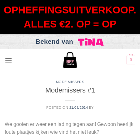
OPHEFFINGSUITVERKOOP.
ALLES €2. OP = OP
Bekend van
Skip
0
to
content
MODE MISSERS
Modemissers #1
POSTED ON
21/08/2014
BY
We gooien er weer een lading tegen aan! Gewoon heerlijk
foute plaatjes kijken wie vind het niet leuk?