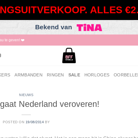
NGSUITVERKOOP. ALLES €2.
Bekend van
au te geven! ❤️
KERS
ARMBANDEN
RINGEN
SALE
HORLOGES
OORBELLE
NIEUWS
 gaat Nederland veroveren!
POSTED ON
19/08/2014
BY