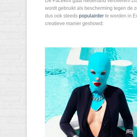
De Facekini gaat Nederland veroveren! Dan 
wordt gebruikt als bescherming tegen de zo
dus ook steeds
populairder
te worden in E
creatieve manier geshowd: