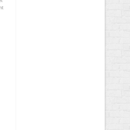
et
nt