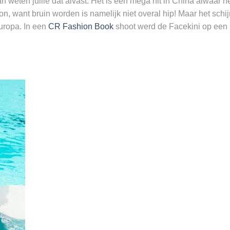
weten jullie dat alvast. Het is een mega hit in China alwaar h
n, want bruin worden is namelijk niet overal hip! Maar het schij
uropa. In een
CR Fashion Book
shoot werd de Facekini op een