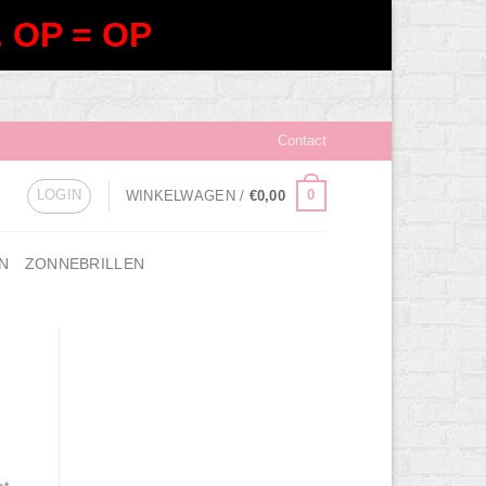
 OP = OP
Contact
LOGIN
0
WINKELWAGEN /
€
0,00
N
ZONNEBRILLEN