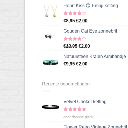
prijs
prijs
Heart Kiss 😘 Emoji ketting
was:
is:
€12,95.
€2,00.
Gewaardeerd
Oorspronkelijke
Huidige
€
8,95
€
2,00
4.00
uit
prijs
prijs
5
Gouden Cat Eye zonnebril
was:
is:
€8,95.
€2,00.
Gewaardeerd
Oorspronkelijke
Huidige
€
13,95
€
2,00
4.00
uit
prijs
prijs
5
Natuursteen Kralen Armbandje
was:
is:
Oorspronkelijke
Huidige
€
9,95
€
€13,95.
2,00
€2,00.
prijs
prijs
was:
is:
€9,95.
€2,00.
Recente beoordelingen
Velvet Choker ketting
Gewaardeerd
door daphne.pierik
5
uit 5
Flower Retro Vintage Zonnebril