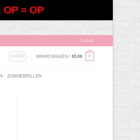
 OP = OP
Contact
LOGIN
0
WINKELWAGEN /
€
0,00
N
ZONNEBRILLEN