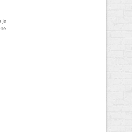
 je
one