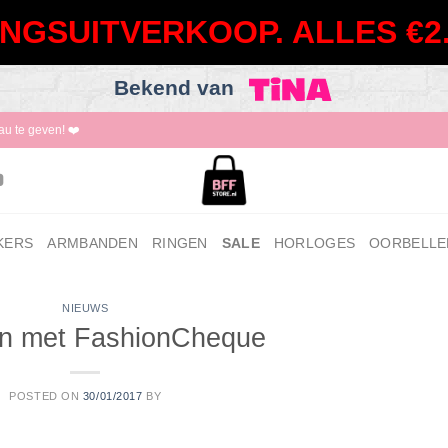
NGSUITVERKOOP. ALLES €2.
Bekend van
au te geven! ❤️
KERS
ARMBANDEN
RINGEN
SALE
HORLOGES
OORBELLE
NIEUWS
n met FashionCheque
POSTED ON
30/01/2017
BY