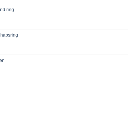
nd ring
chapsring
sen