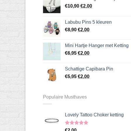
Oorspronkelijke
Huidige
€
10,90
€
2,00
prijs
prijs
was:
is:
Labubu Pins 5 kleuren
€10,90.
€2,00.
Oorspronkelijke
Huidige
€
8,90
€
2,00
prijs
prijs
was:
is:
Mini Hartje Hanger met Ketting
€8,90.
€2,00.
Oorspronkelijke
Huidige
€
6,95
€
2,00
prijs
prijs
was:
is:
Schattige Capibara Pin
€6,95.
€2,00.
Oorspronkelijke
Huidige
€
5,95
€
2,00
prijs
prijs
was:
is:
€5,95.
€2,00.
Populaire Musthaves
Lovely Tattoo Choker ketting
Gewaardeerd
€
2,00