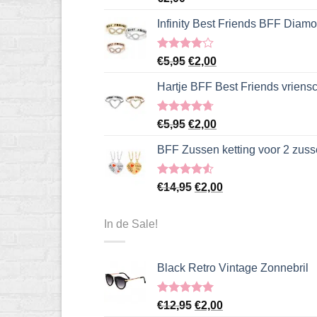
5.00
uit 5
Infinity Best Friends BFF Diamo
Gewaardeerd
Oorspronkelijke
Huidige
€
5,95
€
2,00
4.00
uit
prijs
prijs
5
Hartje BFF Best Friends vriens
was:
is:
€5,95.
€2,00.
Gewaardeerd
Oorspronkelijke
Huidige
€
5,95
€
2,00
4.67
uit 5
prijs
prijs
BFF Zussen ketting voor 2 zus
was:
is:
€5,95.
€2,00.
Gewaardeerd
Oorspronkelijke
Huidige
€
14,95
€
2,00
4.50
uit 5
prijs
prijs
was:
is:
In de Sale!
€14,95.
€2,00.
Black Retro Vintage Zonnebril
Gewaardeerd
Oorspronkelijke
Huidige
€
12,95
€
2,00
5.00
uit 5