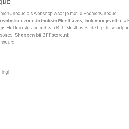
que
 FashionCheque als webshop waar je met je FashionCheque
é webshop voor de leukste Musthaves, leuk voor jezelf of als
je.
Het leukste aanbod van BFF Musthaves, de hipste smartph
ssoires.
Shoppen bij BFFstore.nl
:
rstuurd!
ling!