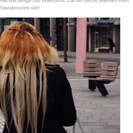
t wat deftige hair extensions. Dat het niet bij iedereen even
t Swextensions wel!