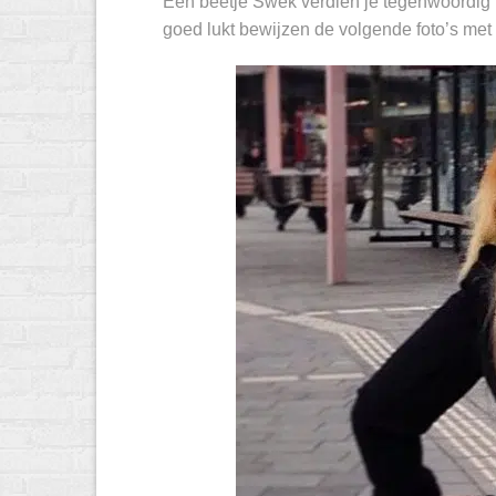
Een beetje Swek verdien je tegenwoordig me
goed lukt bewijzen de volgende foto’s me