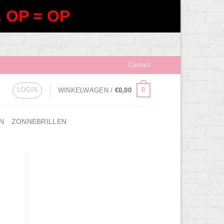
 OP = OP
Contact
LOGIN
0
WINKELWAGEN /
€
0,00
N
ZONNEBRILLEN