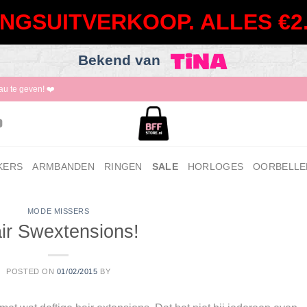
NGSUITVERKOOP. ALLES €2.
Bekend van
au te geven! ❤️
KERS
ARMBANDEN
RINGEN
SALE
HORLOGES
OORBELLE
MODE MISSERS
ir Swextensions!
POSTED ON
01/02/2015
BY