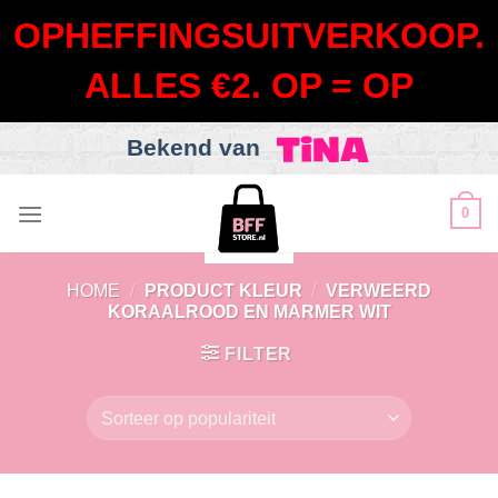
OPHEFFINGSUITVERKOOP.
ALLES €2. OP = OP
Bekend van
Skip
0
to
content
HOME
/
PRODUCT KLEUR
/
VERWEERD
KORAALROOD EN MARMER WIT
FILTER