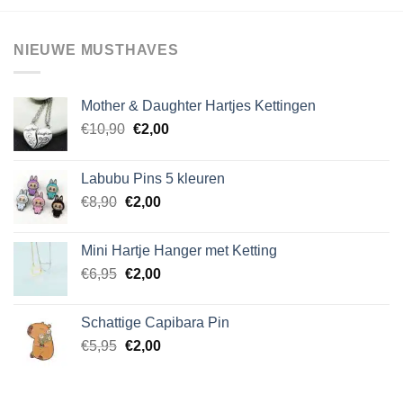
meerdere
variaties.
NIEUWE MUSTHAVES
Deze
optie
kan
Mother & Daughter Hartjes Kettingen
gekozen
Oorspronkelijke
Huidige
worden
€
10,90
€
2,00
prijs
prijs
op
was:
is:
de
Labubu Pins 5 kleuren
€10,90.
€2,00.
productpagina
Oorspronkelijke
Huidige
€
8,90
€
2,00
prijs
prijs
was:
is:
Mini Hartje Hanger met Ketting
€8,90.
€2,00.
Oorspronkelijke
Huidige
€
6,95
€
2,00
prijs
prijs
was:
is:
Schattige Capibara Pin
€6,95.
€2,00.
Oorspronkelijke
Huidige
€
5,95
€
2,00
prijs
prijs
was:
is:
€5,95.
€2,00.