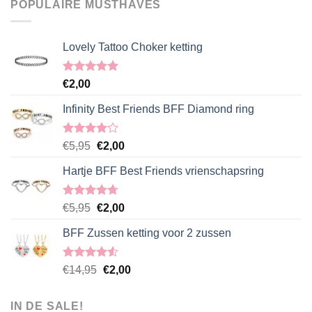
POPULAIRE MUSTHAVES
Lovely Tattoo Choker ketting
Gewaardeerd
€
2,00
5.00
uit 5
Infinity Best Friends BFF Diamond ring
Gewaardeerd
Oorspronkelijke
Huidige
€
5,95
€
2,00
4.00
uit
prijs
prijs
5
Hartje BFF Best Friends vrienschapsring
was:
is:
€5,95.
€2,00.
Gewaardeerd
Oorspronkelijke
Huidige
€
5,95
€
2,00
4.67
uit 5
prijs
prijs
BFF Zussen ketting voor 2 zussen
was:
is:
€5,95.
€2,00.
Gewaardeerd
Oorspronkelijke
Huidige
€
14,95
€
2,00
4.50
uit 5
prijs
prijs
was:
is:
IN DE SALE!