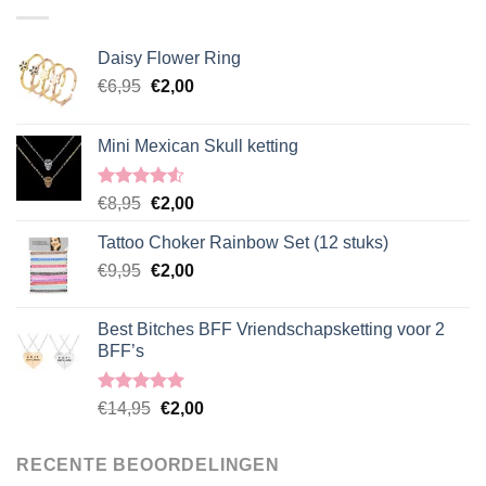
€14,95.
€2,00.
Daisy Flower Ring
Oorspronkelijke
Huidige
€
6,95
€
2,00
prijs
prijs
was:
is:
Mini Mexican Skull ketting
€6,95.
€2,00.
Gewaardeerd
Oorspronkelijke
Huidige
€
8,95
€
2,00
4.50
uit 5
prijs
prijs
Tattoo Choker Rainbow Set (12 stuks)
was:
is:
Oorspronkelijke
Huidige
€
9,95
€8,95.
€
2,00
€2,00.
prijs
prijs
was:
is:
Best Bitches BFF Vriendschapsketting voor 2
€9,95.
€2,00.
BFF’s
Gewaardeerd
Oorspronkelijke
Huidige
€
14,95
€
2,00
5.00
uit 5
prijs
prijs
was:
is:
RECENTE BEOORDELINGEN
€14,95.
€2,00.