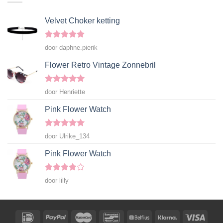
Velvet Choker ketting
Gewaardeerd
door daphne.pierik
5
uit 5
Flower Retro Vintage Zonnebril
Gewaardeerd
door Henriette
5
uit 5
Pink Flower Watch
Gewaardeerd
door Ulrike_134
5
uit 5
Pink Flower Watch
Gewaardeerd
door lilly
4
uit 5