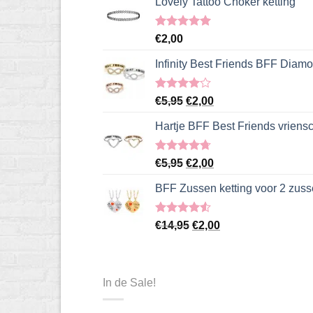
Lovely Tattoo Choker ketting
Gewaardeerd
€
2,00
5.00
uit 5
Infinity Best Friends BFF Diamo
Gewaardeerd
Oorspronkelijke
Huidige
€
5,95
€
2,00
4.00
uit
prijs
prijs
5
Hartje BFF Best Friends vriens
was:
is:
€5,95.
€2,00.
Gewaardeerd
Oorspronkelijke
Huidige
€
5,95
€
2,00
4.67
uit 5
prijs
prijs
BFF Zussen ketting voor 2 zus
was:
is:
€5,95.
€2,00.
Gewaardeerd
Oorspronkelijke
Huidige
€
14,95
€
2,00
4.50
uit 5
prijs
prijs
was:
is:
€14,95.
€2,00.
In de Sale!