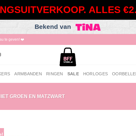
NGSUITVERKOOP. ALLES €2.
Bekend van
au te geven! ❤️
KERS
ARMBANDEN
RINGEN
SALE
HORLOGES
OORBELLE
IET GROEN EN MATZWART
e!