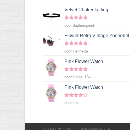
Velvet Choker ketting
Gewaardeerd
door daphne.pierik
5
uit 5
Flower Retro Vintage Zonnebril
Gewaardeerd
door Henriette
5
uit 5
Pink Flower Watch
Gewaardeerd
door Ulrike_134
5
uit 5
Pink Flower Watch
Gewaardeerd
door lilly
4
uit 5
KLANTENSERVICE
VOORWAARDEN