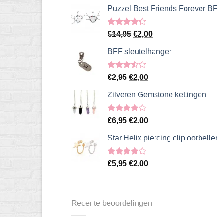
Puzzel Best Friends Forever BFF
Gewaardeerd
Oorspronkelijke
Huidige
€
14,95
€
2,00
4.25
uit 5
prijs
prijs
BFF sleutelhanger
was:
is:
€14,95.
€2,00.
Gewaardeerd
Oorspronkelijke
Huidige
€
2,95
€
2,00
3.50
uit
prijs
prijs
5
Zilveren Gemstone kettingen
was:
is:
€2,95.
€2,00.
Gewaardeerd
Oorspronkelijke
Huidige
€
6,95
€
2,00
4.00
uit
prijs
prijs
5
Star Helix piercing clip oorbelle
was:
is:
€6,95.
€2,00.
Gewaardeerd
Oorspronkelijke
Huidige
€
5,95
€
2,00
4.00
uit
prijs
prijs
5
was:
is:
€5,95.
€2,00.
Recente beoordelingen