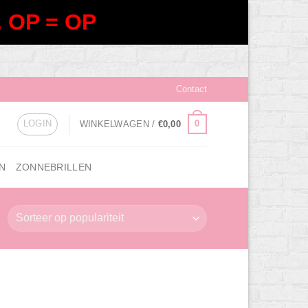
 OP = OP
Contact
LOGIN
0
WINKELWAGEN /
€
0,00
N
ZONNEBRILLEN