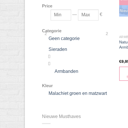
Price
Nieu
—
€
Categorie
2
2
ARM
Geen categorie
Natu
Armb
Sieraden

€
9,9

Armbanden
Dit
Kleur
prod
Malachiet groen en matzwart
heeft
meer
varia
Nieuwe Musthaves
Dez
optie