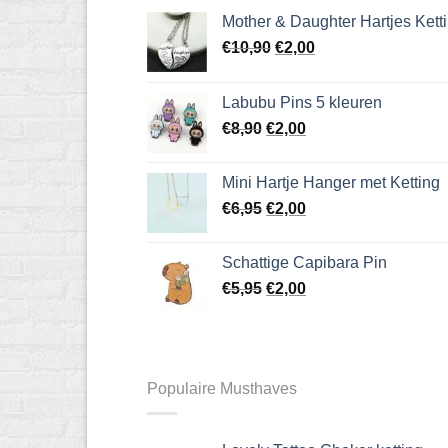
kan
Mother & Daughter Hartjes Kett
geko
Oorspronkelijke
Huidige
€
10,90
€
2,00
word
prijs
prijs
op
was:
is:
de
Labubu Pins 5 kleuren
€10,90.
€2,00.
prod
Oorspronkelijke
Huidige
€
8,90
€
2,00
prijs
prijs
was:
is:
Mini Hartje Hanger met Ketting
€8,90.
€2,00.
Oorspronkelijke
Huidige
€
6,95
€
2,00
prijs
prijs
was:
is:
Schattige Capibara Pin
€6,95.
€2,00.
Oorspronkelijke
Huidige
€
5,95
€
2,00
prijs
prijs
was:
is:
€5,95.
€2,00.
Populaire Musthaves