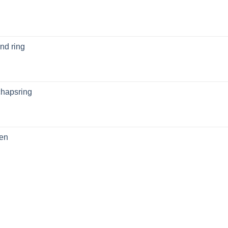
nd ring
chapsring
sen