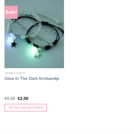
Sale!
ARMBANDEN
Glow In The Dark Armbandje
Oorspronkelijke
Huidige
€
8,95
€
2,00
prijs
prijs
was:
is:
OPTIES SELECTEREN
€8,95.
€2,00.
Dit
product
heeft
meerdere