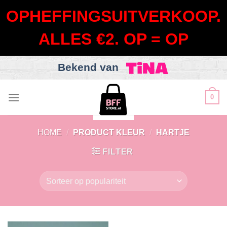
OPHEFFINGSUITVERKOOP.
ALLES €2. OP = OP
Bekend van
Skip
0
to
content
HOME
/
PRODUCT KLEUR
/
HARTJE
FILTER