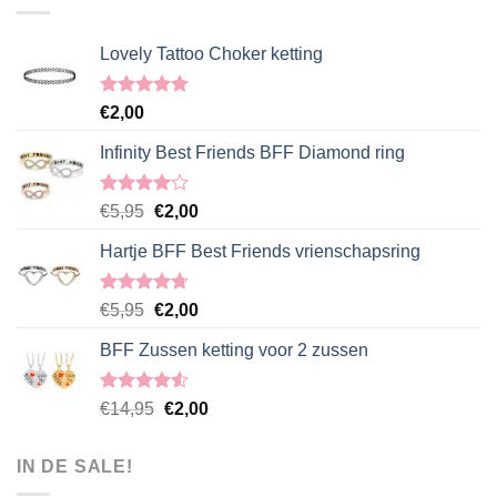
Lovely Tattoo Choker ketting
Gewaardeerd
€
2,00
5.00
uit 5
Infinity Best Friends BFF Diamond ring
Gewaardeerd
Oorspronkelijke
Huidige
€
5,95
€
2,00
4.00
uit
prijs
prijs
5
Hartje BFF Best Friends vrienschapsring
was:
is:
€5,95.
€2,00.
Gewaardeerd
Oorspronkelijke
Huidige
€
5,95
€
2,00
4.67
uit 5
prijs
prijs
BFF Zussen ketting voor 2 zussen
was:
is:
€5,95.
€2,00.
Gewaardeerd
Oorspronkelijke
Huidige
€
14,95
€
2,00
4.50
uit 5
prijs
prijs
was:
is:
IN DE SALE!
€14,95.
€2,00.