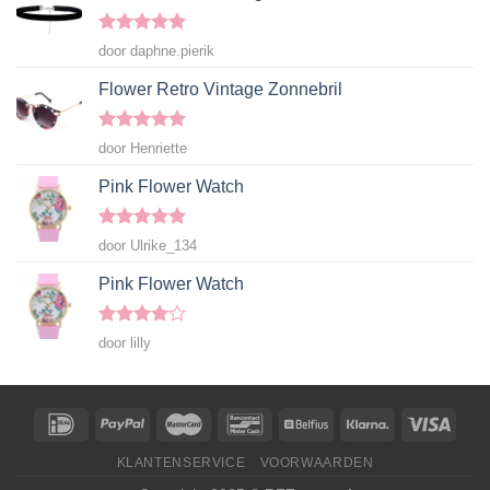
Gewaardeerd
door daphne.pierik
5
uit 5
Flower Retro Vintage Zonnebril
Gewaardeerd
door Henriette
5
uit 5
Pink Flower Watch
Gewaardeerd
door Ulrike_134
5
uit 5
Pink Flower Watch
Gewaardeerd
door lilly
4
uit 5
KLANTENSERVICE
VOORWAARDEN