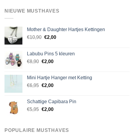
variaties.
NIEUWE MUSTHAVES
Deze
optie
kan
Mother & Daughter Hartjes Kettingen
gekozen
Oorspronkelijke
Huidige
worden
€
10,90
€
2,00
prijs
prijs
op
was:
is:
de
Labubu Pins 5 kleuren
€10,90.
€2,00.
productpagina
Oorspronkelijke
Huidige
€
8,90
€
2,00
prijs
prijs
was:
is:
Mini Hartje Hanger met Ketting
€8,90.
€2,00.
Oorspronkelijke
Huidige
€
6,95
€
2,00
prijs
prijs
was:
is:
Schattige Capibara Pin
€6,95.
€2,00.
Oorspronkelijke
Huidige
€
5,95
€
2,00
prijs
prijs
was:
is:
€5,95.
€2,00.
POPULAIRE MUSTHAVES