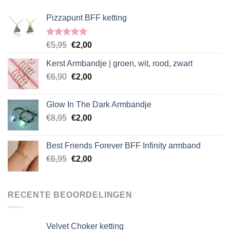
Pizzapunt BFF ketting
Gewaardeerd
Oorspronkelijke
Huidige
€
5,95
€
2,00
5.00
uit 5
prijs
prijs
Kerst Armbandje | groen, wit, rood, zwart
was:
is:
Oorspronkelijke
Huidige
€
6,90
€5,95.
€
2,00
€2,00.
prijs
prijs
was:
is:
Glow In The Dark Armbandje
€6,90.
€2,00.
Oorspronkelijke
Huidige
€
8,95
€
2,00
prijs
prijs
was:
is:
Best Friends Forever BFF Infinity armband
€8,95.
€2,00.
Oorspronkelijke
Huidige
€
6,95
€
2,00
prijs
prijs
was:
is:
€6,95.
€2,00.
RECENTE BEOORDELINGEN
Velvet Choker ketting