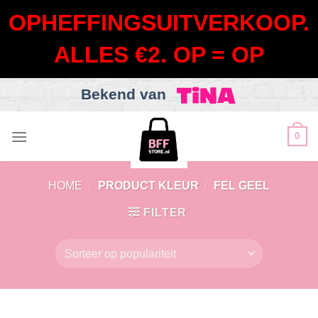
OPHEFFINGSUITVERKOOP.
ALLES €2. OP = OP
Bekend van
Skip
0
to
content
HOME
/
PRODUCT KLEUR
/
FEL GEEL
FILTER