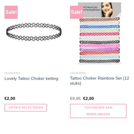
Sale!
Sale!
CHOKERS
CHOKERS
Tattoo Choker Rainbow Set (12
Lovely Tattoo Choker ketting
stuks)
Oorspronkelijke
Huidige
€
2,00
€
9,95
€
2,00
prijs
prijs
was:
is:
OPTIES SELECTEREN
TOEVOEGEN AAN
€9,95.
€2,00.
Dit
WINKELWAGEN
product
heeft
meerdere