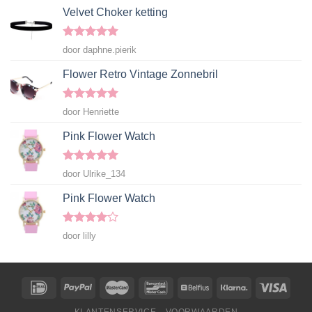
Velvet Choker ketting
Gewaardeerd
door daphne.pierik
5
uit 5
Flower Retro Vintage Zonnebril
Gewaardeerd
door Henriette
5
uit 5
Pink Flower Watch
Gewaardeerd
door Ulrike_134
5
uit 5
Pink Flower Watch
Gewaardeerd
door lilly
4
uit 5