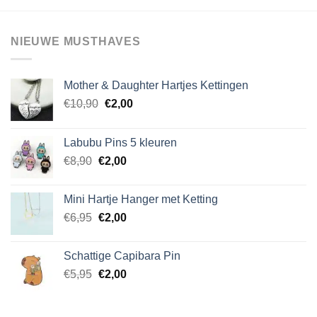
variaties.
Deze
NIEUWE MUSTHAVES
optie
kan
gekozen
Mother & Daughter Hartjes Kettingen
worden
op
Oorspronkelijke
Huidige
€
10,90
€
2,00
de
prijs
prijs
productpagina
was:
is:
Labubu Pins 5 kleuren
€10,90.
€2,00.
Oorspronkelijke
Huidige
€
8,90
€
2,00
prijs
prijs
was:
is:
Mini Hartje Hanger met Ketting
€8,90.
€2,00.
Oorspronkelijke
Huidige
€
6,95
€
2,00
prijs
prijs
was:
is:
Schattige Capibara Pin
€6,95.
€2,00.
Oorspronkelijke
Huidige
€
5,95
€
2,00
prijs
prijs
was:
is: