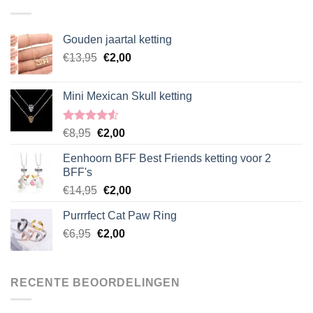
€14,95.
€2,00.
Gouden jaartal ketting
Oorspronkelijke
Huidige
€
13,95
€
2,00
prijs
prijs
was:
is:
Mini Mexican Skull ketting
€13,95.
€2,00.
Gewaardeerd
Oorspronkelijke
Huidige
€
8,95
€
2,00
4.50
uit 5
prijs
prijs
Eenhoorn BFF Best Friends ketting voor 2
was:
is:
BFF's
€8,95.
€2,00.
Oorspronkelijke
Huidige
€
14,95
€
2,00
prijs
prijs
Purrrfect Cat Paw Ring
was:
is:
Oorspronkelijke
Huidige
€
6,95
€
€14,95.
2,00
€2,00.
prijs
prijs
was:
is:
€6,95.
€2,00.
RECENTE BEOORDELINGEN