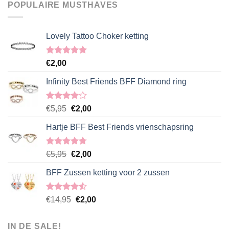
€5,95.
€2,00.
POPULAIRE MUSTHAVES
Lovely Tattoo Choker ketting
Gewaardeerd
€
2,00
5.00
uit 5
Infinity Best Friends BFF Diamond ring
Gewaardeerd
Oorspronkelijke
Huidige
€
5,95
€
2,00
4.00
uit
prijs
prijs
5
Hartje BFF Best Friends vrienschapsring
was:
is:
€5,95.
€2,00.
Gewaardeerd
Oorspronkelijke
Huidige
€
5,95
€
2,00
4.67
uit 5
prijs
prijs
BFF Zussen ketting voor 2 zussen
was:
is:
€5,95.
€2,00.
Gewaardeerd
Oorspronkelijke
Huidige
€
14,95
€
2,00
4.50
uit 5
prijs
prijs
was:
is:
IN DE SALE!